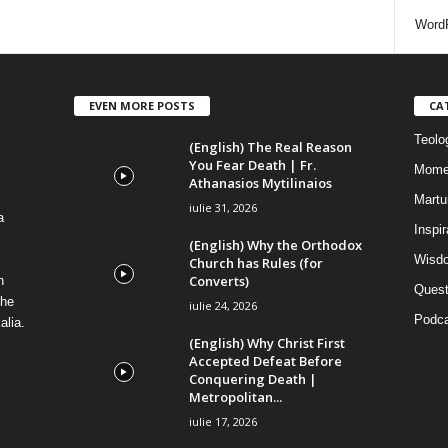
i
WordP
EVEN MORE POSTS
CA
Teolog
(English) The Real Reason
You Fear Death | Fr.
Mome
Athanasios Mytilinaios
Martur
iulie 31, 2026
a
Inspi
(English) Why the Orthodox
Wisdo
Church has Rules (for
Converts)
n
Quest
the
iulie 24, 2026
Podca
alia.
(English) Why Christ First
Accepted Defeat Before
Conquering Death |
Metropolitan...
iulie 17, 2026