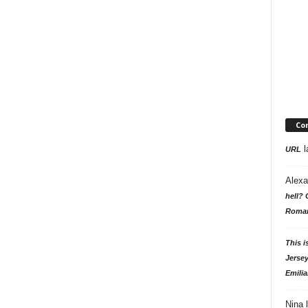
Co
l
URL
Alexa
hell? 
Roman
This i
Jersey
Emilia
Nina