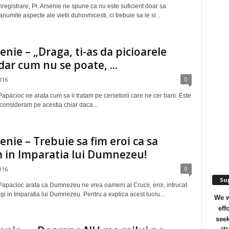
nregistrare, Pr. Arsenie ne spune ca nu este suficient doar sa
umite aspecte ale vietii duhovnicesti, ci trebuie sa le si...
senie – „Draga, ti-as da picioarele
dar cum nu se poate, ...
0
016
Papacioc ne arata cum sa ii tratam pe cersetorii care ne cer bani. Este
i consideram pe acestia chiar daca...
senie – Trebuie sa fim eroi ca sa
 in Imparatia lui Dumnezeu!
0
016
Sup
Papacioc arata ca Dumnezeu ne vrea oameni ai Crucii, eroi, intrucat
gi in Imparatia lui Dumnezeu. Pentru a explica acest lucru...
We w
eff
seek