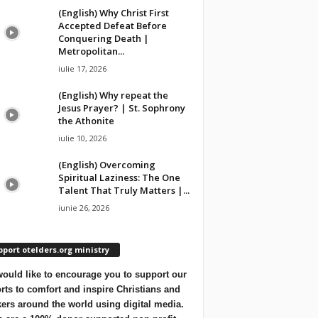
(English) Why Christ First
Accepted Defeat Before
Conquering Death |
Metropolitan...
iulie 17, 2026
(English) Why repeat the
Jesus Prayer? | St. Sophrony
the Athonite
iulie 10, 2026
(English) Overcoming
Spiritual Laziness: The One
Talent That Truly Matters |...
iunie 26, 2026
port otelders.org ministry
ould like to encourage you to support our
orts to comfort and inspire Christians and
ers around the world using digital media.