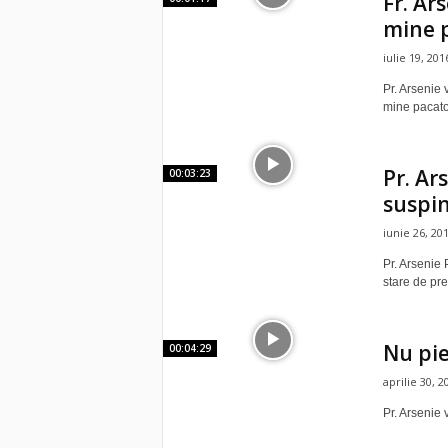
Fr. Ar
mine 
iulie 19, 201
Pr. Arsenie
mine pacato
Pr. Ar
00:03:23
suspin
iunie 26, 20
Pr. Arsenie 
stare de pre
Nu pie
00:04:29
aprilie 30, 2
Pr. Arsenie 