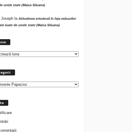
de unele state (Maica Siluana)
 Joseph
la
Atitudinea ortodoxă în fața măsurilor
tare luate de unele state (Maica Siluana)
A
hive
r
h
i
v
e
egorii
ta
tificare
ntrări
comentarii