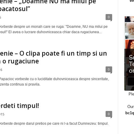
senie – „Doamne NU ma milui pe
We
pacatosul”
0
6
 vorbeste despre un monah care se ruga: "Doamne, NU ma milui pe
sul!" El avea o lucrare duhovniceasca chiar daca rugaciunea...
senie – O clipa poate fi un timp si un
 o rugaciune
0
16
Papacioc vorbeste cu o luciditate duhovniceasca despre sinceritate,
zenta continua si pravila.
Ple
rdeti timpul!
Our
bc1q
0
015
vorbeste despre darul pretios pe care ni l-a facut Dumnezeu: timpul.