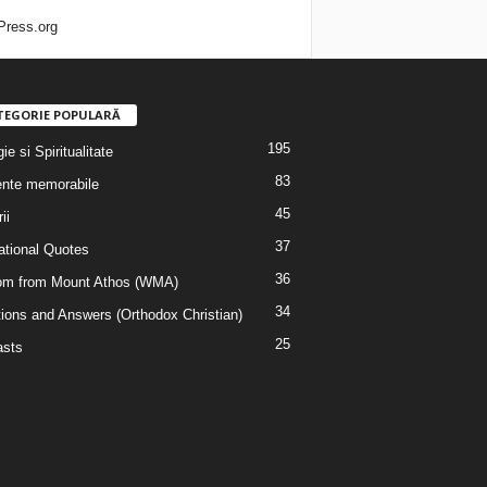
ress.org
TEGORIE POPULARĂ
195
ie si Spiritualitate
83
nte memorabile
45
ii
37
rational Quotes
36
m from Mount Athos (WMA)
34
ions and Answers (Orthodox Christian)
25
sts