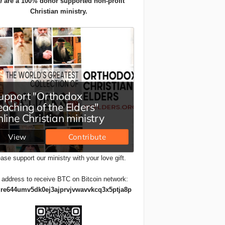
 are a 100% donor supported non-profit
Christian ministry.
ase support our ministry with your love gift.
 address to receive BTC on Bitcoin network:
re644umv5dk0ej3ajprvjvwavvkcq3x5ptja8p