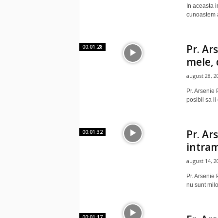
In aceasta i
cunoastem an
Pr. Ar
00:01:28
mele, 
august 28, 2
Pr. Arsenie 
posibil sa i
Pr. Ar
00:01:32
intram
august 14, 2
Pr. Arsenie 
nu sunt milo
00:01:17