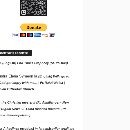
mentarii recente
a
(English) End Times Prophecy (St. Paisios)
ndra Elena Symeon
la
(English) Will I go to
God got angry with me… | Fr. Rafail Noica |
ian Orthodox Church
s the Christian mystery! (Fr. Aimilianos) - New
la
 Digital News
Taina Bisericii noastre! (Pr.
nos Simonopetritul)
la
Atitudinea ortodoxă în fața măsurilor totalitare