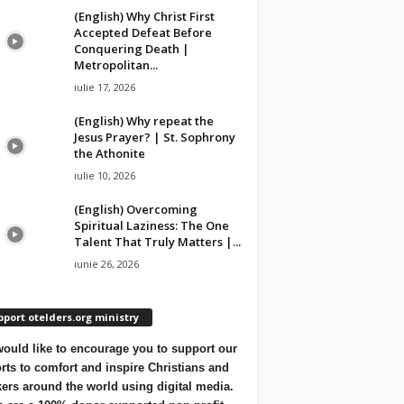
(English) Why Christ First
Accepted Defeat Before
Conquering Death |
Metropolitan...
iulie 17, 2026
(English) Why repeat the
Jesus Prayer? | St. Sophrony
the Athonite
iulie 10, 2026
(English) Overcoming
Spiritual Laziness: The One
Talent That Truly Matters |...
iunie 26, 2026
port otelders.org ministry
ould like to encourage you to support our
orts to comfort and inspire Christians and
ers around the world using digital media.