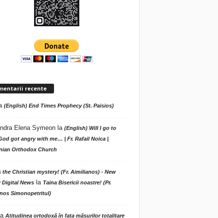
mentarii recente
a
(English) End Times Prophecy (St. Paisios)
ndra Elena Symeon
la
(English) Will I go to
God got angry with me… | Fr. Rafail Noica |
ian Orthodox Church
s the Christian mystery! (Fr. Aimilianos) - New
la
 Digital News
Taina Bisericii noastre! (Pr.
nos Simonopetritul)
la
Atitudinea ortodoxă în fața măsurilor totalitare