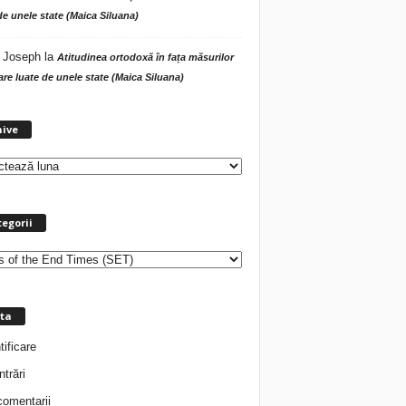
de unele state (Maica Siluana)
 Joseph
la
Atitudinea ortodoxă în fața măsurilor
tare luate de unele state (Maica Siluana)
A
hive
r
h
i
v
e
egorii
ta
tificare
ntrări
comentarii