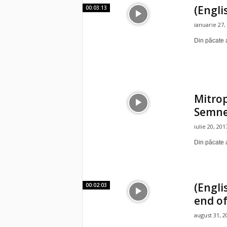
(Engli
00:03:13
ianuarie 27,
Din păcate a
Mitrop
Semnel
iulie 20, 201
Din păcate a
(Engli
00:02:03
end of
august 31, 2