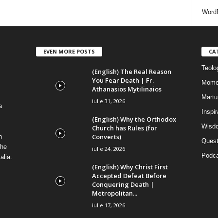
i
WordP
EVEN MORE POSTS
CA
Teolog
(English) The Real Reason
You Fear Death | Fr.
Mome
Athanasios Mytilinaios
Martur
iulie 31, 2026
a
Inspi
(English) Why the Orthodox
Wisdo
Church has Rules (for
Converts)
n
Quest
the
iulie 24, 2026
Podca
alia.
(English) Why Christ First
Accepted Defeat Before
Conquering Death |
Metropolitan...
iulie 17, 2026