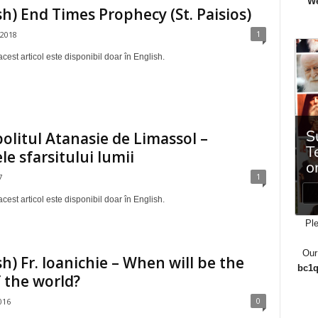
We
sh) End Times Prophecy (St. Paisios)
1
 2018
cest articol este disponibil doar în English.
olitul Atanasie de Limassol –
e sfarsitului lumii
1
7
cest articol este disponibil doar în English.
Ple
Our
sh) Fr. Ioanichie – When will be the
bc1q
 the world?
0
016