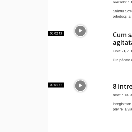
noiembrie 1
Sfântul Sofr
ortodocși ai
Cum sa
00:02:13
agitata
iunie 21, 20
Din păcate a
8 intr
00:03:36
martie 10, 2
Inregistrare
privire la v