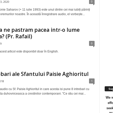
0
3, 2020
onie Saharov (+ 11 iulie 1993) este unul dintre cei mai iubiți părinți
 vremurilor noastre. În această înregistrare audio, el vorbește...
 ne pastram pacea intr-o lume
? (Pr. Rafail)
0
19
cest articol este disponibil doar în English.
ebari ale Sfantului Paisie Aghioritul
1
018
Sup
 audio cu Sf. Paisie Aghioritul in care acesta isi pune 8 intrebari cu
iata duhovniceasca a crestinilor contemporani. "Ce stiu cei mai...
We w
eff
seek