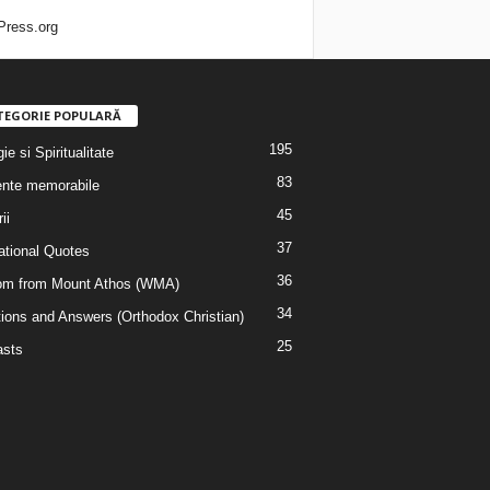
ress.org
TEGORIE POPULARĂ
195
ie si Spiritualitate
83
nte memorabile
45
ii
37
rational Quotes
36
m from Mount Athos (WMA)
34
ions and Answers (Orthodox Christian)
25
sts