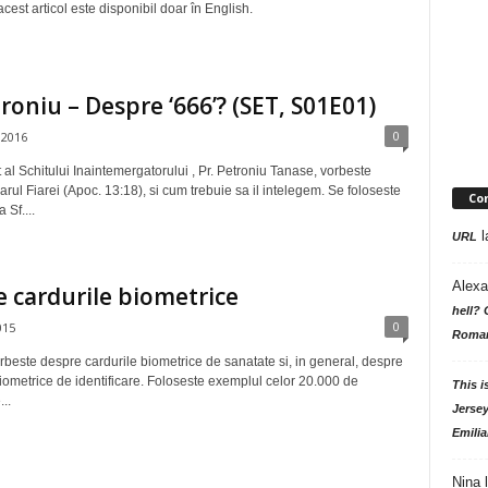
cest articol este disponibil doar în English.
troniu – Despre ‘666’? (SET, S01E01)
0
 2016
t al Schitului Inaintemergatorului , Pr. Petroniu Tanase, vorbeste
ul Fiarei (Apoc. 13:18), si cum trebuie sa il intelegem. Se foloseste
Co
 Sf....
l
URL
Alexa
 cardurile biometrice
hell? 
0
015
Roman
orbeste despre cardurile biometrice de sanatate si, in general, despre
iometrice de identificare. Foloseste exemplul celor 20.000 de
This i
..
Jersey
Emilia
Nina