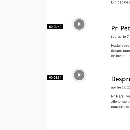
Din păcate a
Pr. Pe
00:03:42
februarie 7,
Fostul stare
despre numar
de invatatura
Despre
00:04:34
aprilie 27, 2
Pr. Rafail v
alte forme b
mucenici de.