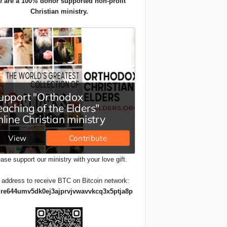
 are a 100% donor supported non-profit
Christian ministry.
ase support our ministry with your love gift.
 address to receive BTC on Bitcoin network:
re644umv5dk0ej3ajprvjvwavvkcq3x5ptja8p