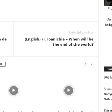
Ple
Our
bc1q
Articolul următor
e de
(English) Fr. Ioanichie – When will be
the end of the world?
OR
Com
l
URL
Alexa
God go
Ortho
This i