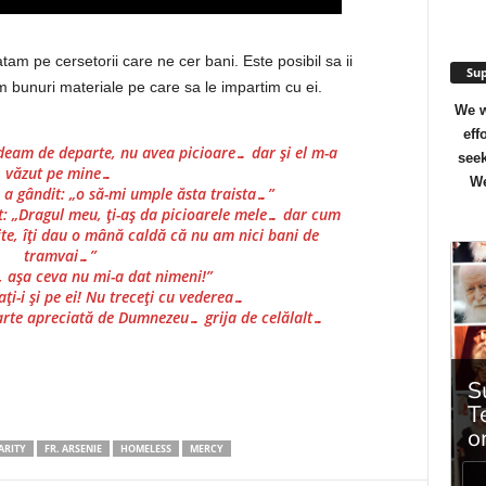
tam pe cersetorii care ne cer bani. Este posibil sa ii
Sup
bunuri materiale pe care sa le impartim cu ei.
We w
eff
vedeam de departe, nu avea picioare… dar și el m-a
seek
văzut pe mine…
We
, a gândit: „o să-mi umple ăsta traista…”
ct: „Dragul meu, ți-aș da picioarele mele… dar cum
ite, îți dau o mână caldă că nu am nici bani de
tramvai…”
e, așa ceva nu mi-a dat nimeni!”
ți-i și pe ei! Nu treceți cu vederea…
arte apreciată de Dumnezeu… grija de celălalt…
ARITY
FR. ARSENIE
HOMELESS
MERCY