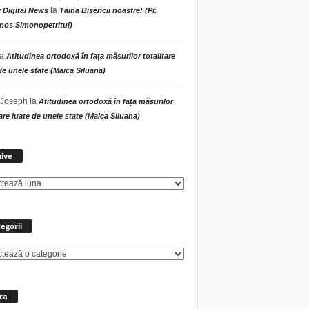
la
 Digital News
Taina Bisericii noastre! (Pr.
nos Simonopetritul)
la
Atitudinea ortodoxă în fața măsurilor totalitare
de unele state (Maica Siluana)
 Joseph
la
Atitudinea ortodoxă în fața măsurilor
tare luate de unele state (Maica Siluana)
Arhive
ive
egorii
rii
ta