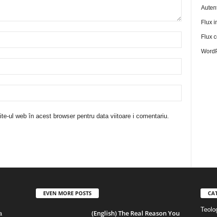
Autent
Flux in
Flux c
WordP
te-ul web în acest browser pentru data viitoare i comentariu.
EVEN MORE POSTS
CA
Teolog
(English) The Real Reason You
a