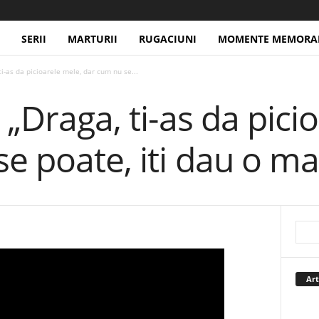
SERII
MARTURII
RUGACIUNI
MOMENTE MEMORAB
ti-as da picioarele mele, dar cum nu se...
 „Draga, ti-as da pici
e poate, iti dau o ma
Art