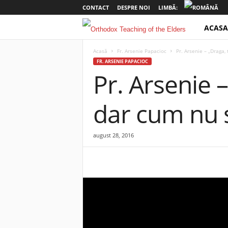
CONTACT
DESPRE NOI
LIMBĂ:
ACASA
o
t
Acasă
Fr. Arsenie Papacioc
Pr. Arsenie – „Draga, 
FR. ARSENIE PAPACIOC
Pr. Arsenie –
e
l
dar cum nu s
d
august 28, 2016
e
r
s