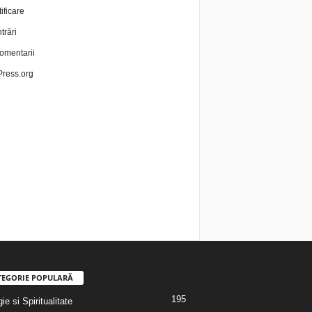
ificare
trări
omentarii
ress.org
TEGORIE POPULARĂ
195
ie si Spiritualitate