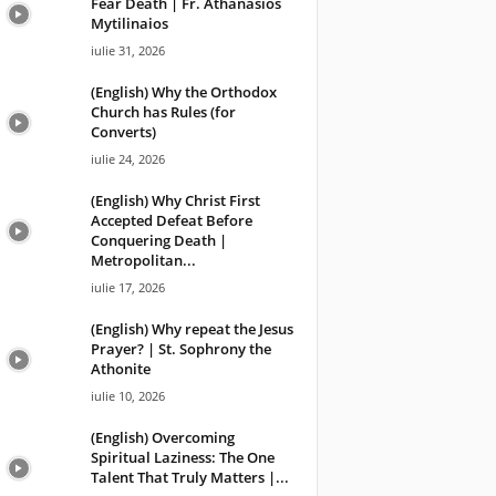
Fear Death | Fr. Athanasios
Mytilinaios
iulie 31, 2026
(English) Why the Orthodox
Church has Rules (for
Converts)
iulie 24, 2026
(English) Why Christ First
Accepted Defeat Before
Conquering Death |
Metropolitan...
iulie 17, 2026
(English) Why repeat the Jesus
Prayer? | St. Sophrony the
Athonite
iulie 10, 2026
(English) Overcoming
Spiritual Laziness: The One
Talent That Truly Matters |...