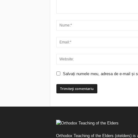
Salvați numele meu, adresa de e-mail și si
Orthodox Teaching of the Elders (otelders) is 