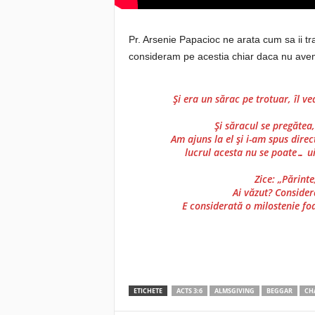
Pr. Arsenie Papacioc ne arata cum sa ii tra
consideram pe acestia chiar daca nu avem 
Și era un sărac pe trotuar, îl 
Și săracul se pregătea
Am ajuns la el și i-am spus dire
lucrul acesta nu se poate… u
Zice: „Părint
Ai văzut? Considera
E considerată o milostenie fo
ETICHETE
ACTS 3:6
ALMSGIVING
BEGGAR
CH