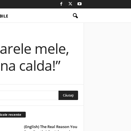
ILE
oarele mele,
na calda!”
icole recente
(English) The Real Reason You