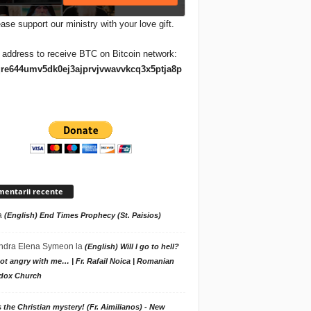
ase support our ministry with your love gift.
 address to receive BTC on Bitcoin network:
re644umv5dk0ej3ajprvjvwavvkcq3x5ptja8p
entarii recente
a
(English) End Times Prophecy (St. Paisios)
ndra Elena Symeon
la
(English) Will I go to hell?
t angry with me… | Fr. Rafail Noica | Romanian
dox Church
s the Christian mystery! (Fr. Aimilianos) - New