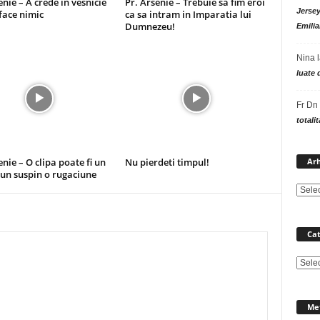
enie – A crede in vesnicie
Pr. Arsenie – Trebuie sa fim eroi
Jersey
 face nimic
ca sa intram in Imparatia lui
Dumnezeu!
Emilia
Nina
luate 
Fr Dn
totali
Arh
enie – O clipa poate fi un
Nu pierdeti timpul!
 un suspin o rugaciune
Cat
Catego
Me