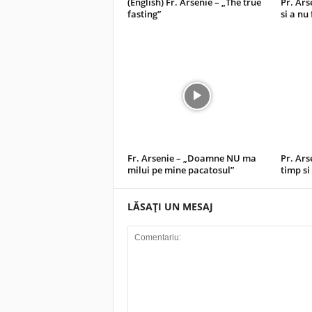
(English) Fr. Arsenie – „The true
Pr. Ars
fasting”
si a nu
Fr. Arsenie – „Doamne NU ma
Pr. Ars
milui pe mine pacatosul”
timp si
LĂSAȚI UN MESAJ