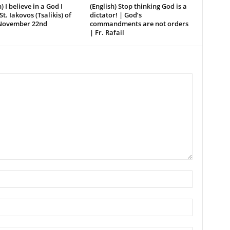
) I believe in a God I
(English) Stop thinking God is a
St. Iakovos (Tsalikis) of
dictator! | God’s
 November 22nd
commandments are not orders
| Fr. Rafail