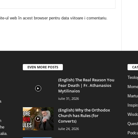
te-ul web în acest browser pentru data viitoare i comentariu.
EVEN MORE POSTS
CA
Teolog
(English) The Real Reason You
Fear Death | Fr. Athanasios
Mome
Mytilinaios
Martur
iulie 31, 2026
a
Inspi
(English) Why the Orthodox
Wisdo
Church has Rules (for
Converts)
n
Quest
the
iulie 24, 2026
Podca
alia.