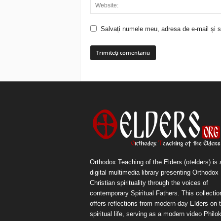
Salvați numele meu, adresa de e-mail și si
Orthodox Teaching of the Elders (otelders) is 
digital multimedia library presenting Orthodox
Christian spirituality through the voices of
contemporary Spiritual Fathers. This collectio
offers reflections from modern-day Elders on 
spiritual life, serving as a modern video Philok