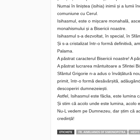
Numai în liniștea (isihia) inimii și a lumi
comuniune cu Cerul.
Isihasmul, este o mișcare monahală, ascet
monahismului și a Bisericii noastre.
Isihasmul s-a dezvoltat, în special, în Sfâ
Și s-a cristalizat într-o formă definitivă, 
Palama.
A păstrat caracterul Bisericii noastre! A p
A păstrat lucrarea mântuitoare a Sfintei Bis
Sfântul Grigorie n-a adus o învățătură nouă
primit, într-o formă desăvârșită, adăugând 
descoperiri dumnezeiești.
Astfel, Isihasmul este făclia, este lumina 
Și stim că acolo unde este lumina, acolo
Nu-L vedem pe Dumnezeu, dar știm că aco
credință!
ETICHETE
FR. AIMILIANOS OF SIMONOPETRA
HESY