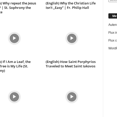
h) Why repeat the Jesus
(English) Why the Christian Life
 | St. Sophrony the
Isn’t „Easy” | Fr. Philip Hall
te
Me
Autent
Flux in
Flux c
WordP
) If I Am a Leaf, the
(English) How Saint Porphyrios
ree is My Life (St.
Traveled to Meet Saint Iakovos
ny)