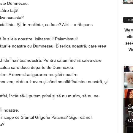
 este Dumnezeu.
ătre față!
lva aceasta?
Sup
itate. Și, în realitate, ce face? Aici… a răspuns
We w
eff
ă în zilele noastre: Isihasmul! Palamismul!
seek
găturile noastre cu Dumnezeu. Biserica noastră, care vrea
We
chide înaintea noastră. Pentru că am închis calea care
i calea care duce departe de Dumnezeu.
tre. A devenit asigurarea reușitei noastre.
nezeu, ci de a-L avea și când se află înaintea noastră, și
tfel, încât să-L putem primi și să nu murim, să nu ne
ii noastre.
începe cu Sfântul Grigorie Palama? Sigur că nu!
eu?