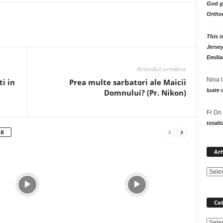
God go
Ortho
This i
Jersey
Emilia
Articolul următor
Nina
i in
Prea multe sarbatori ale Maicii
luate 
Domnului? (Pr. Nikon)
Fr Dn
totali
OR
Arh
Cat
Catego