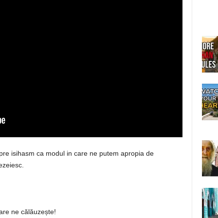
spre isihasm ca modul in care ne putem apropia de
ezeiesc.
care ne călăuzește!