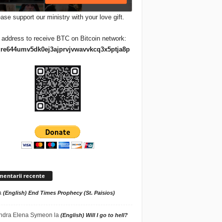
ase support our ministry with your love gift.
 address to receive BTC on Bitcoin network:
re644umv5dk0ej3ajprvjvwavvkcq3x5ptja8p
entarii recente
a
(English) End Times Prophecy (St. Paisios)
ndra Elena Symeon
la
(English) Will I go to hell?