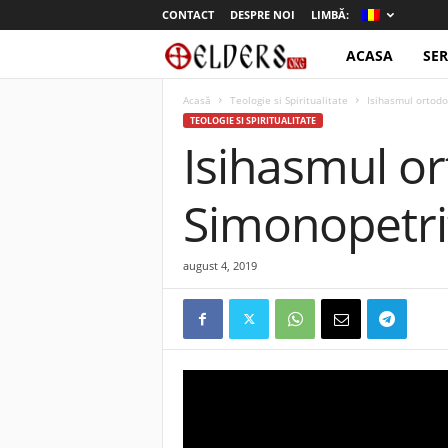
CONTACT
DESPRE NOI
LIMBĂ:
ACASA
SER
o
t
Acasă
Teologie si Spiritualitate
Isihasmul ortodo
TEOLOGIE SI SPIRITUALITATE
Isihasmul or
e
l
Simonopetri
d
august 4, 2019
e
r
s