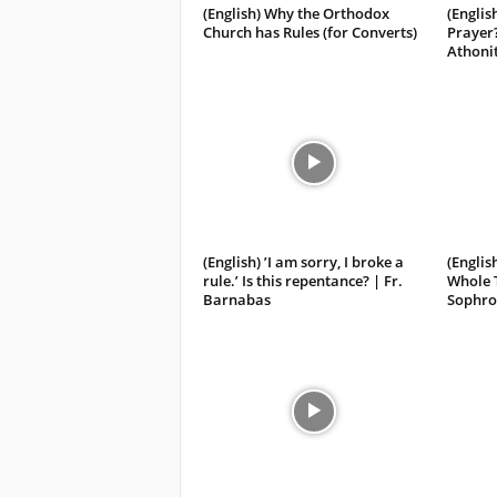
(English) Why the Orthodox
(Englis
Church has Rules (for Converts)
Prayer?
Athoni
(English) ’I am sorry, I broke a
(English
rule.’ Is this repentance? | Fr.
Whole T
Barnabas
Sophro