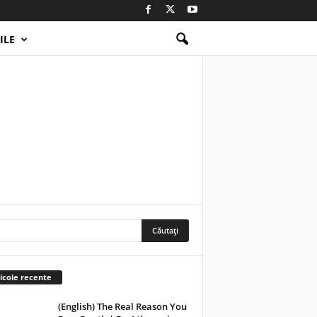
ILE
icole recente
(English) The Real Reason You