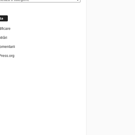
ta
ificare
trări
omentarii
ress.org