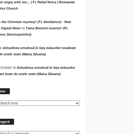
t angry with me… | Fr. Rafail Noica | Romanian
dox Church
s the Christian mystery! (Fr. Aimilianos) - New
la
 Digital News
Taina Bisericii noastre! (Pr.
nos Simonopetritul)
la
Atitudinea ortodoxă în fața măsurilor totalitare
de unele state (Maica Siluana)
 Joseph
la
Atitudinea ortodoxă în fața măsurilor
tare luate de unele state (Maica Siluana)
Arhive
ive
egorii
rii