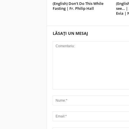
(English) Don’t Do This While
(English
Fasting | Fr. Philip Hall
see… | 
Evia |
LĂSAȚI UN MESAJ