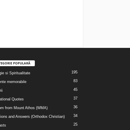
TEGORIE POPULARĂ
195
ie si Spiritualitate
83
nte memorabile
45
ii
37
rational Quotes
36
m from Mount Athos (WMA)
34
ions and Answers (Orthodox Christian)
25
sts