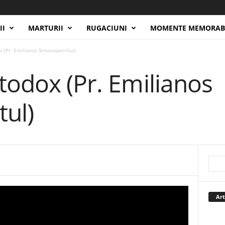
II
MARTURII
RUGACIUNI
MOMENTE MEMORAB
x (Pr. Emilianos Simonopetritul)
todox (Pr. Emilianos
tul)
Art