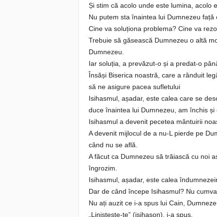
Și stim că acolo unde este lumina, acolo
Nu putem sta înaintea lui Dumnezeu față c
Cine va soluționa problema? Cine va rezo
Trebuie să găsească Dumnezeu o altă modal
Dumnezeu.
Iar soluția, a prevăzut-o și a predat-o pân
Însăși Biserica noastră, care a rânduit le
să ne asigure pacea sufletului
Isihasmul, așadar, este calea care se des
duce înaintea lui Dumnezeu, am închis ș
Isihasmul a devenit pecetea mântuirii noas
A devenit mijlocul de a nu-L pierde pe Dum
când nu se află.
A făcut ca Dumnezeu să trăiască cu noi as
îngrozim.
Isihasmul, așadar, este calea îndumnezeir
Dar de când începe Isihasmul? Nu cumva 
Nu ați auzit ce i-a spus lui Cain, Dumnez
„Liniștește-te” (isihason), i-a spus.