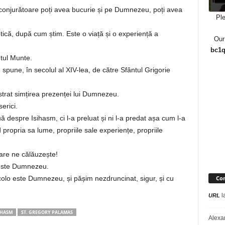
i înconjurătoare poți avea bucurie și pe Dumnezeu, poți avea
Ple
ică, după cum știm. Este o viață și o experiență a
Our
bc1q
ntul Munte.
am spune, în secolul al XIV-lea, de către Sfântul Grigorie
ăstrat simțirea prezenței lui Dumnezeu.
erici.
 despre Isihasm, ci l-a preluat și ni l-a predat așa cum l-a
propria sa lume, propriile sale experiențe, propriile
care ne călăuzește!
 este Dumnezeu.
Com
lo este Dumnezeu, și pășim nezdruncinat, sigur, și cu
l
URL
CHASM
ST. GREGORY PALAMAS
Alexa