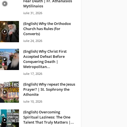
Fear Death | Fr. Athanasios
Mytilinaios
iulie 31, 2026
(English) Why the Orthodox
Church has Rules (for
Converts)
iulie 24, 2026
(English) Why Christ First
Accepted Defeat Before
Conquering Death |
Metropolitan...
iulie 17, 2026
(English) Why repeat the Jesus
Prayer? | St. Sophrony the
Athonite
iulie 10, 2026
(English) Overcoming
Spiritual Laziness: The One
Talent That Truly Matters |...