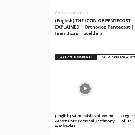
Articolul precedent
(English) THE ICON OF PENTECOST
EXPLAINED | Orthodox Pentecost | 
Ioan Bizau | otelders
ARTICOLE SIMILARE
DE LA ACELAȘI AUT
(English) Saint Paisios of Mount
(Englis
Athos: Rare Personal Testimony
of Hell
& Miracles