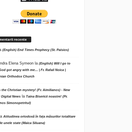
entarii recente
a
(English) End Times Prophecy (St. Paisios)
ndra Elena Symeon
la
(English) Will I go to
God got angry with me… | Fr. Rafail Noica |
ian Orthodox Church
s the Christian mystery! (Fr. Aimilianos) - New
la
 Digital News
Taina Bisericii noastre! (Pr.
nos Simonopetritul)
la
Atitudinea ortodoxă în fața măsurilor totalitare
de unele state (Maica Siluana)