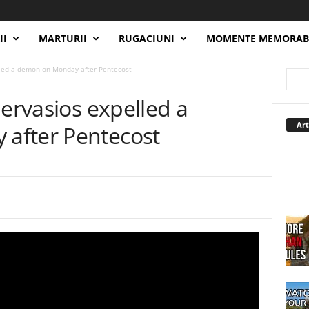
II
MARTURII
RUGACIUNI
MOMENTE MEMORAB
lled a demon on Monday after Pentecost
Gervasios expelled a
Art
after Pentecost