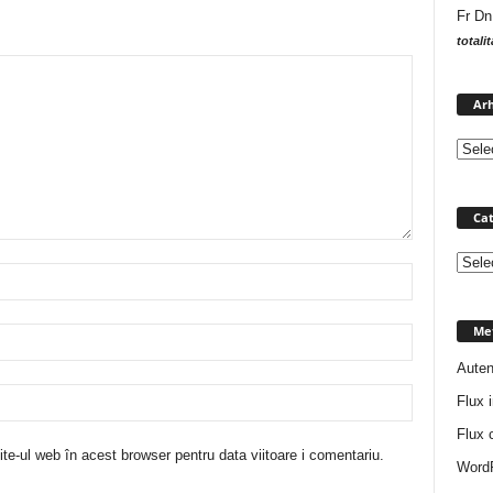
Fr Dn
totali
Arh
Cat
Catego
Me
Auten
Flux i
Flux 
te-ul web în acest browser pentru data viitoare i comentariu.
WordP