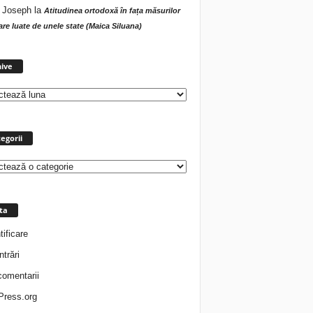
 Joseph
la
Atitudinea ortodoxă în fața măsurilor
tare luate de unele state (Maica Siluana)
Arhive
ive
egorii
rii
ta
tificare
ntrări
comentarii
ress.org