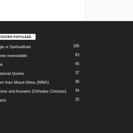
TEGORIE POPULARĂ
195
ie si Spiritualitate
83
nte memorabile
45
ii
37
rational Quotes
36
m from Mount Athos (WMA)
34
ions and Answers (Orthodox Christian)
25
sts