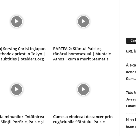
Com
h) Serving Christ in Japan
PARTEA 2: Sfântul Paisie și
l
URL
thodox priest in Tokyo |
tânărul homosexual | Muntele
 subtitles | otelders.org
Athos | cum a murit Stamatis
Alexa
hell? 
Roman
This i
Jersey
Emilia
a minunilor: întâlnirea
Cum s-a vindecat de cancer prin
Nina
finții Porfirie, Paisie și
rugăciunile Sfântului Paisie
luate 