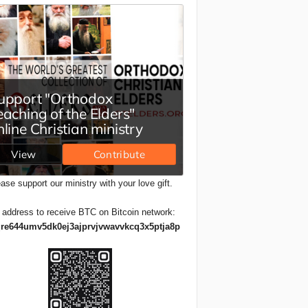
ase support our ministry with your love gift.
 address to receive BTC on Bitcoin network:
re644umv5dk0ej3ajprvjvwavvkcq3x5ptja8p