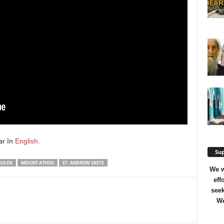
ar în
English
.
Sup
OULOS
MOUNT ATHOS
ST. ANDREW SKETE
We w
eff
seek
We