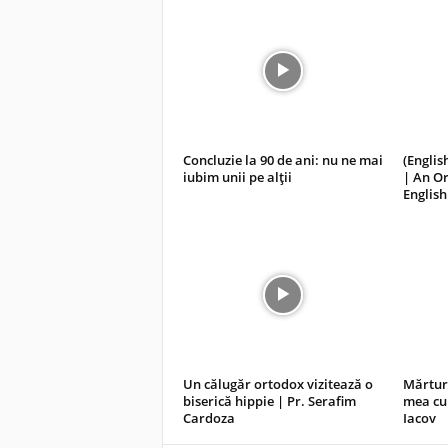
Concluzie la 90 de ani: nu ne mai
(Englis
iubim unii pe alții
| An Or
English
Un călugăr ortodox vizitează o
Mărturi
biserică hippie | Pr. Serafim
mea cu S
Cardoza
Iacov