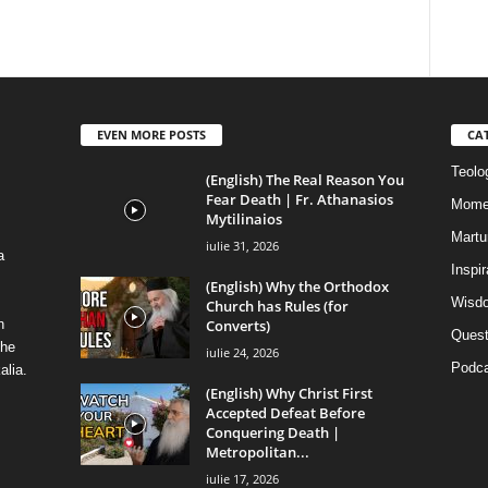
EVEN MORE POSTS
CA
Teolog
(English) The Real Reason You
Fear Death | Fr. Athanasios
Mome
Mytilinaios
Martur
iulie 31, 2026
a
Inspi
(English) Why the Orthodox
Wisdo
Church has Rules (for
Converts)
n
Quest
the
iulie 24, 2026
Podca
alia.
(English) Why Christ First
Accepted Defeat Before
Conquering Death |
Metropolitan...
iulie 17, 2026