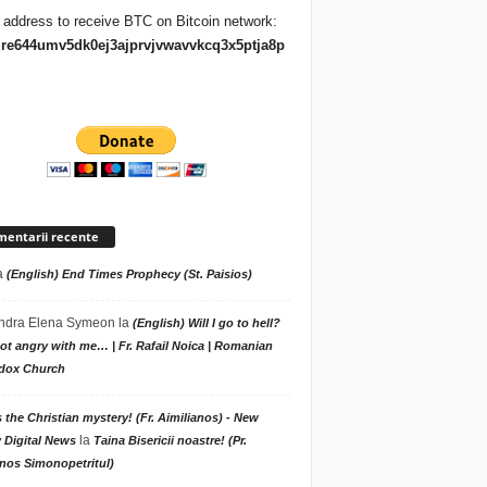
 address to receive BTC on Bitcoin network:
re644umv5dk0ej3ajprvjvwavvkcq3x5ptja8p
entarii recente
a
(English) End Times Prophecy (St. Paisios)
ndra Elena Symeon
la
(English) Will I go to hell?
t angry with me… | Fr. Rafail Noica | Romanian
dox Church
s the Christian mystery! (Fr. Aimilianos) - New
la
 Digital News
Taina Bisericii noastre! (Pr.
nos Simonopetritul)