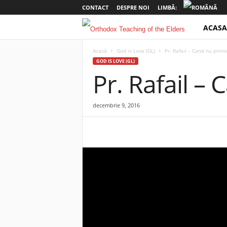
CONTACT
DESPRE NOI
LIMBĂ:
ACASA
o
t
Acasă
God is Love (GL)
Pr. Rafail – Cand nu prim
GOD IS LOVE (GL)
Pr. Rafail –
e
l
decembrie 9, 2016
d
e
r
s