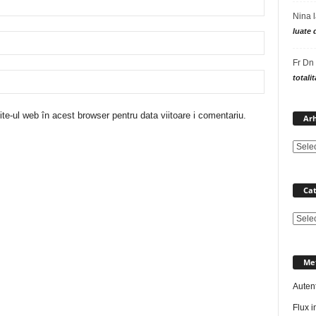
Nina
luate 
Fr Dn
totali
te-ul web în acest browser pentru data viitoare i comentariu.
Arh
Cat
Catego
Me
Autent
Flux in