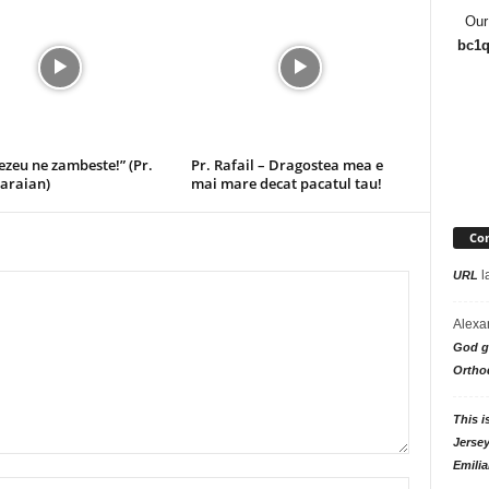
Our
bc1q
zeu ne zambeste!” (Pr.
Pr. Rafail – Dragostea mea e
Paraian)
mai mare decat pacatul tau!
Com
l
URL
Alexa
God go
Ortho
This i
Jersey
Emilia