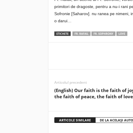
primitori de dragoste, pentru a nu-i rani 
Sofronie [Saharov]. nu ranea pe nimeni, 
o darui…
ETICHETE
FR. RAFAIL
FR. SOPHRONY
LOVE
Articolul precedent
(English) Our faith is the faith of jo
the faith of peace, the faith of love
ARTICOLE SIMILARE
DE LA ACELAȘI AUT