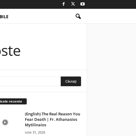
ILE
oste
icole recente
(English) The Real Reason You
Fear Death | Fr. Athanasios
Mytilinaios
iulie 31, 2026