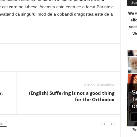
Sup
pe cei care ne iubesc. Aceasta este ceea ce a facut Parintele
We w
invatand ca singurul mod de a dobandi dragostea este de a
eff
seek
We
Articolul următor
y,
(English) Suffering is not a good thing
for the Orthodox
OR
Ple