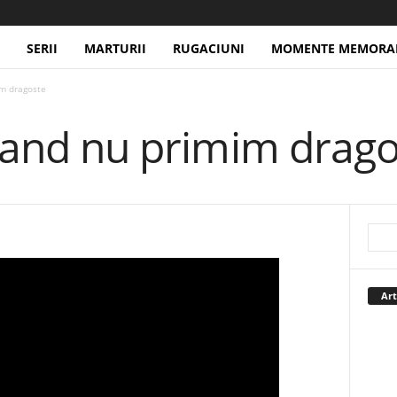
SERII
MARTURII
RUGACIUNI
MOMENTE MEMORAB
im dragoste
 Cand nu primim drag
Art