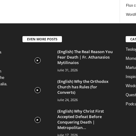
Flux c
WordP
EVEN MORE POSTS
CA
Teolog
(English) The Real Reason You
a
Fear Death | Fr. Athanasios
Mome
Mytilinaios
Martur
iulie 31, 2026
n
Inspi
the
(English) Why the Orthodox
alia.
Wisdo
Church has Rules (for
Converts)
Quest
iulie 24, 2026
Podca
(English) Why Christ First
Accepted Defeat Before
Conquering Death |
Metropolitan...
iulie 17, 2026