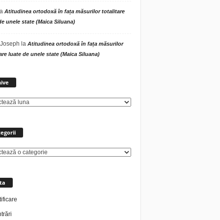
la
Atitudinea ortodoxă în fața măsurilor totalitare
de unele state (Maica Siluana)
 Joseph
la
Atitudinea ortodoxă în fața măsurilor
tare luate de unele state (Maica Siluana)
Arhive
ive
egorii
rii
ta
ificare
trări