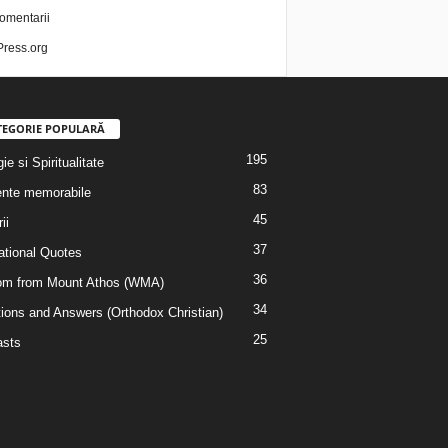
omentarii
ress.org
TEGORIE POPULARĂ
195
ie si Spiritualitate
83
nte memorabile
45
ii
37
rational Quotes
36
m from Mount Athos (WMA)
34
ions and Answers (Orthodox Christian)
25
sts