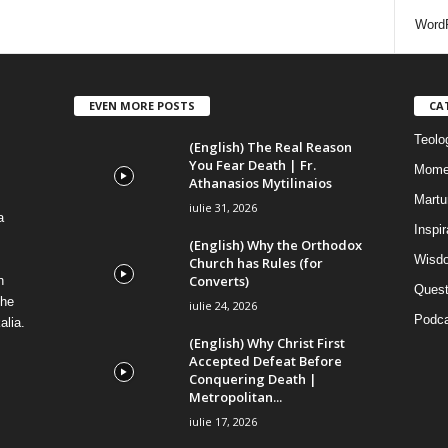
i
WordP
EVEN MORE POSTS
CA
Teolog
(English) The Real Reason
You Fear Death | Fr.
Mome
Athanasios Mytilinaios
Martur
iulie 31, 2026
a
Inspi
(English) Why the Orthodox
Wisdo
Church has Rules (for
Converts)
n
Quest
the
iulie 24, 2026
Podca
alia.
(English) Why Christ First
Accepted Defeat Before
Conquering Death |
Metropolitan...
iulie 17, 2026