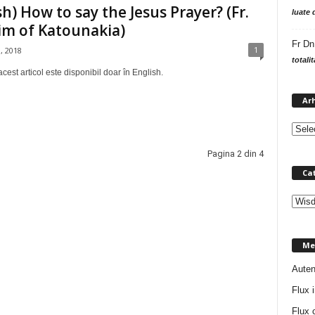
sh) How to say the Jesus Prayer? (Fr.
luate 
im of Katounakia)
Fr Dn
1
, 2018
totali
cest articol este disponibil doar în English.
Ar
Pagina 2 din 4
Cat
C
a
t
Me
e
g
Auten
o
Flux i
r
i
Flux 