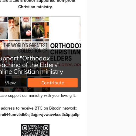
 are a 100% donor supported non-profit
Christian ministry.
ase support our ministry with your love gift.
 address to receive BTC on Bitcoin network:
re644umv5dk0ej3ajprvjvwavvkcq3x5ptja8p