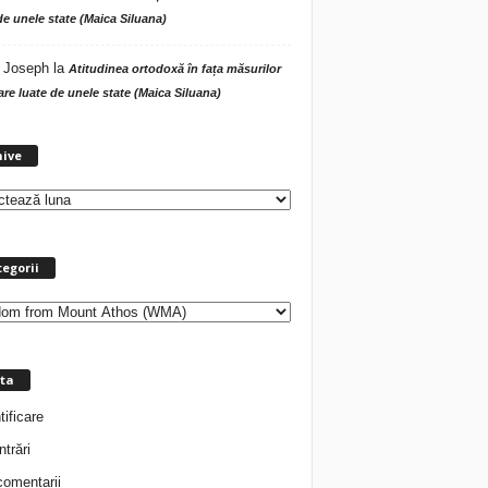
de unele state (Maica Siluana)
 Joseph
la
Atitudinea ortodoxă în fața măsurilor
tare luate de unele state (Maica Siluana)
A
hive
r
h
i
v
e
egorii
ta
tificare
ntrări
comentarii