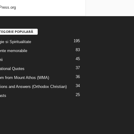
ress.org
TEGORIE POPULARĂ
195
ie si Spiritualitate
83
nte memorabile
45
ii
37
rational Quotes
36
m from Mount Athos (WMA)
34
ions and Answers (Orthodox Christian)
25
sts