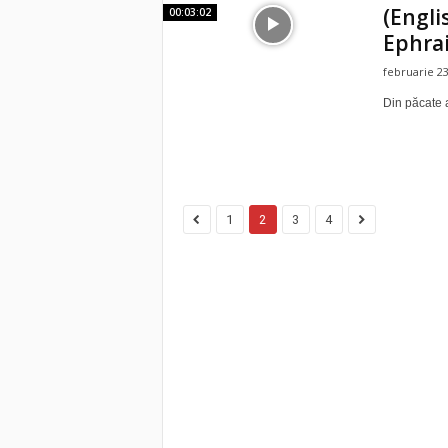
(Engli
00:03:02
Ephra
februarie 23
Din păcate a
1
2
3
4