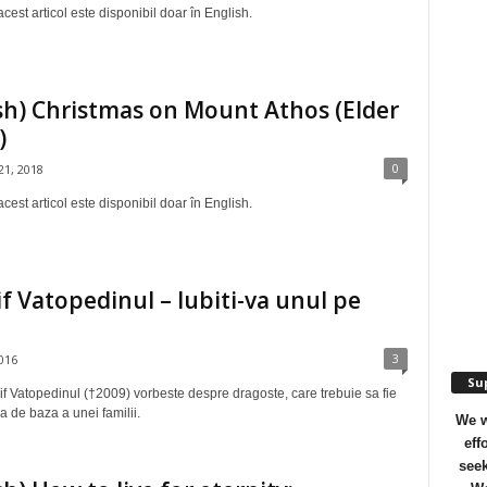
cest articol este disponibil doar în English.
sh) Christmas on Mount Athos (Elder
)
0
1, 2018
cest articol este disponibil doar în English.
sif Vatopedinul – Iubiti-va unul pe
3
016
Sup
if Vatopedinul (†2009) vorbeste despre dragoste, care trebuie sa fie
ca de baza a unei familii.
We w
eff
seek