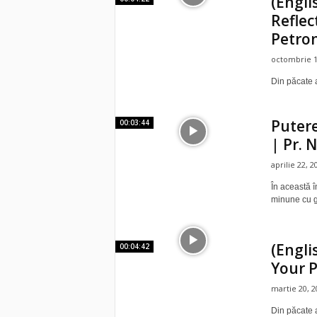
(Engli
Reflec
Petron
octombrie 1
Din păcate a
Putere
00:03:44
| Pr. 
aprilie 22, 2
În această î
minune cu g
(Engli
00:04:42
Your P
martie 20, 2
Din păcate a