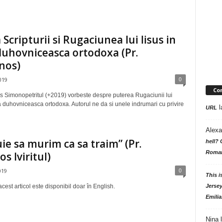
 Scripturii si Rugaciunea lui Iisus in
duhovniceasca ortodoxa (Pr.
nos)
0
019
Co
os Simonopetritul (+2019) vorbeste despre puterea Rugaciunii lui
ta duhovniceasca ortodoxa. Autorul ne da si unele indrumari cu privire
l
URL
Alexa
ie sa murim ca sa traim” (Pr.
hell? 
Roman
os Iviritul)
0
019
This i
Jersey
cest articol este disponibil doar în English.
Emilia
Nina