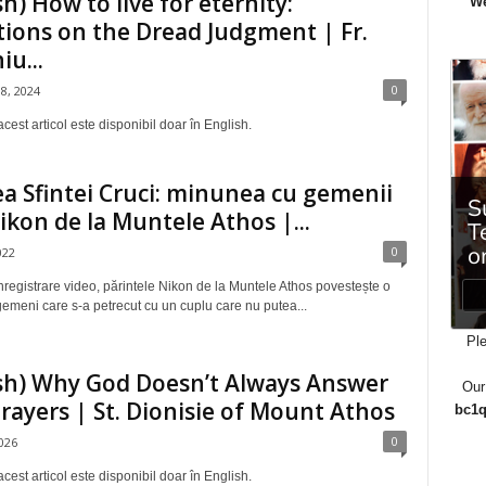
sh) How to live for eternity:
We
tions on the Dread Judgment | Fr.
iu...
0
8, 2024
cest articol este disponibil doar în English.
a Sfintei Cruci: minunea cu gemenii
Nikon de la Muntele Athos |...
0
022
nregistrare video, părintele Nikon de la Muntele Athos povestește o
emeni care s-a petrecut cu un cuplu care nu putea...
Ple
sh) Why God Doesn’t Always Answer
Our
rayers | St. Dionisie of Mount Athos
bc1q
0
026
cest articol este disponibil doar în English.