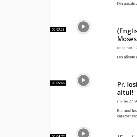
Din păcate a
(Engli
00:03:38
Moses
decembrie 2
Din păcate a
Pr. Io
00:05:46
altul!
martie 27, 2
Batranul Ios
caracteristi
00:04:22