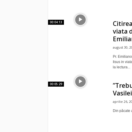
Citirea
00:04:13
viata 
Emilia
august 30, 2
Pr. Emilian
Iisus in via
la lectura...
”Trebu
00:05:29
Vasilei
aprilie 26, 2
Din păcate a