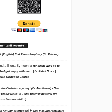
mentarii recente
a
(English) End Times Prophecy (St. Paisios)
ndra Elena Symeon
la
(English) Will I go to
God got angry with me… | Fr. Rafail Noica |
ian Orthodox Church
s the Christian mystery! (Fr. Aimilianos) - New
la
 Digital News
Taina Bisericii noastre! (Pr.
nos Simonopetritul)
la
Atitudinea ortodoxă în fața măsurilor totalitare